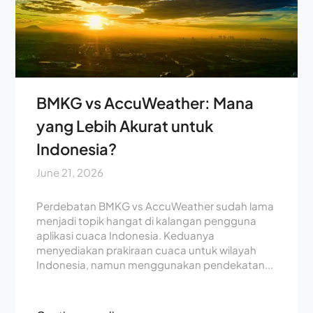
BMKG vs AccuWeather: Mana
yang Lebih Akurat untuk
Indonesia?
June 21, 2026
Perdebatan BMKG vs AccuWeather sudah lama
menjadi topik hangat di kalangan pengguna
aplikasi cuaca Indonesia. Keduanya
menyediakan prakiraan cuaca untuk wilayah
Indonesia, namun menggunakan pendekatan...