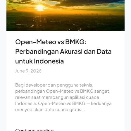
Open-Meteo vs BMKG:
Perbandingan Akurasi dan Data
untuk Indonesia
June 9, 2026
Bagi developer dan pengguna teknis,
perbandingan Open-Meteo vs BMKG sangat
relevan saat membangun aplikasi cuaca
Indonesia. Open-Meteo vs BMKG — keduanya
menyediakan data cuaca gratis...
Continue reading