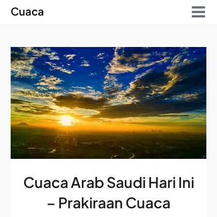
Skip
Skip
Cuaca
to
to
content
content
Cuaca Arab Saudi Hari Ini
– Prakiraan Cuaca