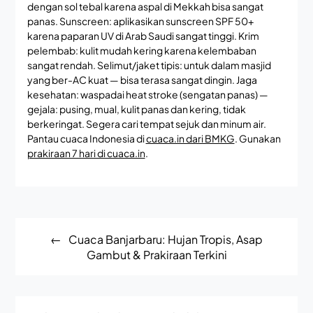
dengan sol tebal karena aspal di Mekkah bisa sangat
panas. Sunscreen: aplikasikan sunscreen SPF 50+
karena paparan UV di Arab Saudi sangat tinggi. Krim
pelembab: kulit mudah kering karena kelembaban
sangat rendah. Selimut/jaket tipis: untuk dalam masjid
yang ber-AC kuat — bisa terasa sangat dingin. Jaga
kesehatan: waspadai heat stroke (sengatan panas) —
gejala: pusing, mual, kulit panas dan kering, tidak
berkeringat. Segera cari tempat sejuk dan minum air.
Pantau cuaca Indonesia di
cuaca.in dari BMKG
. Gunakan
prakiraan 7 hari di cuaca.in
.
Post
Cuaca Banjarbaru: Hujan Tropis, Asap
navigation
Gambut & Prakiraan Terkini