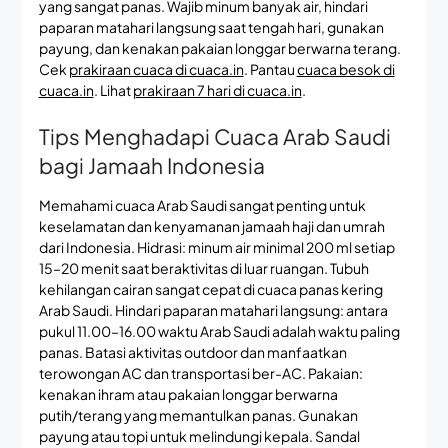
yang sangat panas. Wajib minum banyak air, hindari
paparan matahari langsung saat tengah hari, gunakan
payung, dan kenakan pakaian longgar berwarna terang.
Cek
prakiraan cuaca di cuaca.in
. Pantau
cuaca besok di
cuaca.in
. Lihat
prakiraan 7 hari di cuaca.in
.
Tips Menghadapi Cuaca Arab Saudi
bagi Jamaah Indonesia
Memahami cuaca Arab Saudi sangat penting untuk
keselamatan dan kenyamanan jamaah haji dan umrah
dari Indonesia. Hidrasi: minum air minimal 200 ml setiap
15–20 menit saat beraktivitas di luar ruangan. Tubuh
kehilangan cairan sangat cepat di cuaca panas kering
Arab Saudi. Hindari paparan matahari langsung: antara
pukul 11.00–16.00 waktu Arab Saudi adalah waktu paling
panas. Batasi aktivitas outdoor dan manfaatkan
terowongan AC dan transportasi ber-AC. Pakaian:
kenakan ihram atau pakaian longgar berwarna
putih/terang yang memantulkan panas. Gunakan
payung atau topi untuk melindungi kepala. Sandal