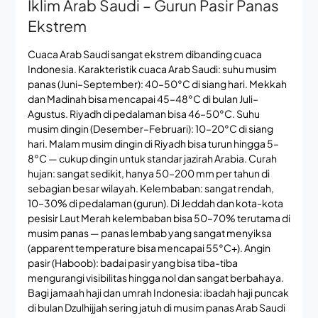
Iklim Arab Saudi – Gurun Pasir Panas
Ekstrem
Cuaca Arab Saudi sangat ekstrem dibanding cuaca
Indonesia. Karakteristik cuaca Arab Saudi: suhu musim
panas (Juni–September): 40–50°C di siang hari. Mekkah
dan Madinah bisa mencapai 45–48°C di bulan Juli–
Agustus. Riyadh di pedalaman bisa 46–50°C. Suhu
musim dingin (Desember–Februari): 10–20°C di siang
hari. Malam musim dingin di Riyadh bisa turun hingga 5–
8°C — cukup dingin untuk standar jazirah Arabia. Curah
hujan: sangat sedikit, hanya 50–200 mm per tahun di
sebagian besar wilayah. Kelembaban: sangat rendah,
10–30% di pedalaman (gurun). Di Jeddah dan kota-kota
pesisir Laut Merah kelembaban bisa 50–70% terutama di
musim panas — panas lembab yang sangat menyiksa
(apparent temperature bisa mencapai 55°C+). Angin
pasir (Haboob): badai pasir yang bisa tiba-tiba
mengurangi visibilitas hingga nol dan sangat berbahaya.
Bagi jamaah haji dan umrah Indonesia: ibadah haji puncak
di bulan Dzulhijjah sering jatuh di musim panas Arab Saudi