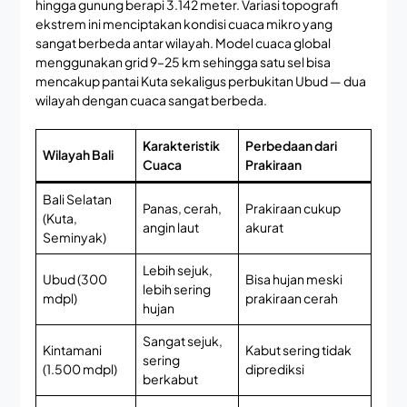
hingga gunung berapi 3.142 meter. Variasi topografi
ekstrem ini menciptakan kondisi cuaca mikro yang
sangat berbeda antar wilayah. Model cuaca global
menggunakan grid 9–25 km sehingga satu sel bisa
mencakup pantai Kuta sekaligus perbukitan Ubud — dua
wilayah dengan cuaca sangat berbeda.
Karakteristik
Perbedaan dari
Wilayah Bali
Cuaca
Prakiraan
Bali Selatan
Panas, cerah,
Prakiraan cukup
(Kuta,
angin laut
akurat
Seminyak)
Lebih sejuk,
Ubud (300
Bisa hujan meski
lebih sering
mdpl)
prakiraan cerah
hujan
Sangat sejuk,
Kintamani
Kabut sering tidak
sering
(1.500 mdpl)
diprediksi
berkabut