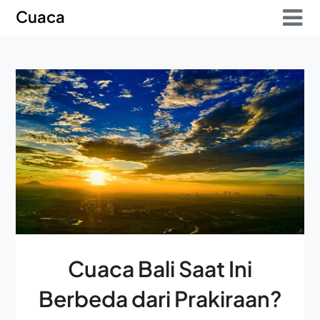
Skip
Skip
Cuaca
to
to
content
content
Cuaca Bali Saat Ini
Berbeda dari Prakiraan?