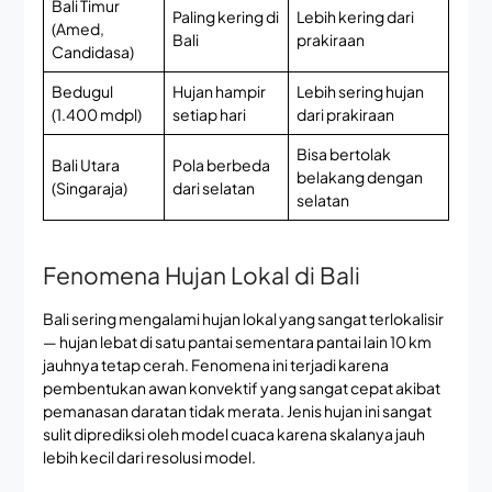
Bali Timur
Paling kering di
Lebih kering dari
(Amed,
Bali
prakiraan
Candidasa)
Bedugul
Hujan hampir
Lebih sering hujan
(1.400 mdpl)
setiap hari
dari prakiraan
Bisa bertolak
Bali Utara
Pola berbeda
belakang dengan
(Singaraja)
dari selatan
selatan
Fenomena Hujan Lokal di Bali
Bali sering mengalami hujan lokal yang sangat terlokalisir
— hujan lebat di satu pantai sementara pantai lain 10 km
jauhnya tetap cerah. Fenomena ini terjadi karena
pembentukan awan konvektif yang sangat cepat akibat
pemanasan daratan tidak merata. Jenis hujan ini sangat
sulit diprediksi oleh model cuaca karena skalanya jauh
lebih kecil dari resolusi model.