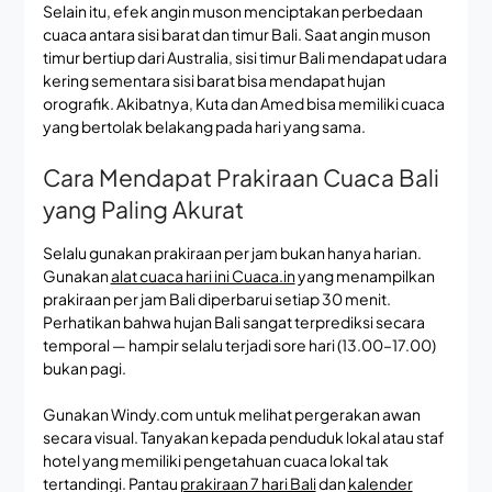
Selain itu, efek angin muson menciptakan perbedaan
cuaca antara sisi barat dan timur Bali. Saat angin muson
timur bertiup dari Australia, sisi timur Bali mendapat udara
kering sementara sisi barat bisa mendapat hujan
orografik. Akibatnya, Kuta dan Amed bisa memiliki cuaca
yang bertolak belakang pada hari yang sama.
Cara Mendapat Prakiraan Cuaca Bali
yang Paling Akurat
Selalu gunakan prakiraan per jam bukan hanya harian.
Gunakan
alat cuaca hari ini Cuaca.in
yang menampilkan
prakiraan per jam Bali diperbarui setiap 30 menit.
Perhatikan bahwa hujan Bali sangat terprediksi secara
temporal — hampir selalu terjadi sore hari (13.00–17.00)
bukan pagi.
Gunakan Windy.com untuk melihat pergerakan awan
secara visual. Tanyakan kepada penduduk lokal atau staf
hotel yang memiliki pengetahuan cuaca lokal tak
tertandingi. Pantau
prakiraan 7 hari Bali
dan
kalender