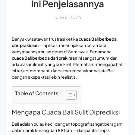
Ini Penjelasannya
June 6, 2026
Banyak wisatawan frustrasi ketika
cuaca Bali berbeda
dari prakiraan
— aplikasi menunjukkan cerah tapi
kenyataannya hujan deras di Seminyak. Fenomena
cuaca Bali berbeda dari prakiraan
ini sangat umum dan
ada alasan ilmiah yang konkret. Memahami mengapa hal
ini terjadi membantu Anda merencanakan wisata Bali
dengan ekspektasi lebih realistis.
Table of Contents
Mengapa Cuaca Bali Sulit Diprediksi
Bali adalah pulau kecil dengan topografi sangat beragam
dalam jarak kurang dari 100 km — dari pantai tropis