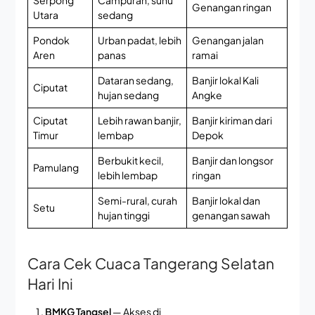
Genangan ringan
Utara
sedang
Pondok
Urban padat, lebih
Genangan jalan
Aren
panas
ramai
Dataran sedang,
Banjir lokal Kali
Ciputat
hujan sedang
Angke
Ciputat
Lebih rawan banjir,
Banjir kiriman dari
Timur
lembap
Depok
Berbukit kecil,
Banjir dan longsor
Pamulang
lebih lembap
ringan
Semi-rural, curah
Banjir lokal dan
Setu
hujan tinggi
genangan sawah
Cara Cek Cuaca Tangerang Selatan
Hari Ini
BMKG Tangsel
— Akses di