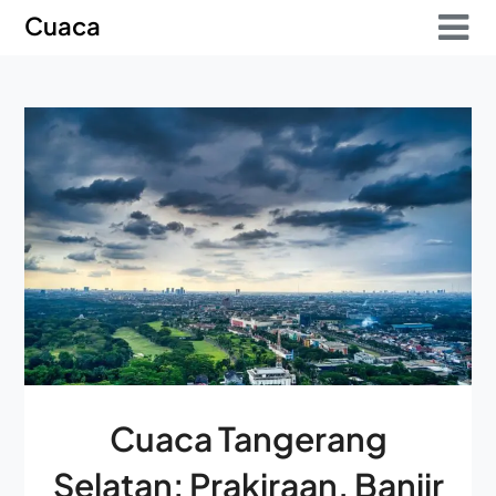
Skip
Skip
Cuaca
to
to
content
content
Cuaca Tangerang
Selatan: Prakiraan, Banjir