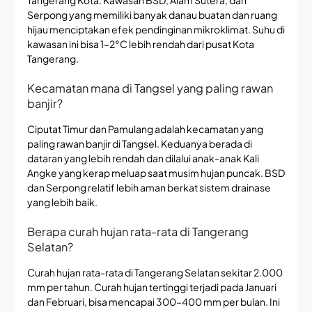
Serpong yang memiliki banyak danau buatan dan ruang
hijau menciptakan efek pendinginan mikroklimat. Suhu di
kawasan ini bisa 1–2°C lebih rendah dari pusat Kota
Tangerang.
Kecamatan mana di Tangsel yang paling rawan
banjir?
Ciputat Timur dan Pamulang adalah kecamatan yang
paling rawan banjir di Tangsel. Keduanya berada di
dataran yang lebih rendah dan dilalui anak-anak Kali
Angke yang kerap meluap saat musim hujan puncak. BSD
dan Serpong relatif lebih aman berkat sistem drainase
yang lebih baik.
Berapa curah hujan rata-rata di Tangerang
Selatan?
Curah hujan rata-rata di Tangerang Selatan sekitar 2.000
mm per tahun. Curah hujan tertinggi terjadi pada Januari
dan Februari, bisa mencapai 300–400 mm per bulan. Ini