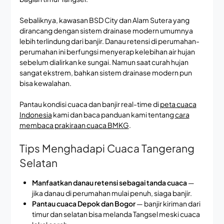
Sebaliknya, kawasan BSD City dan Alam Sutera yang
dirancang dengan sistem drainase modern umumnya
lebih terlindung dari banjir. Danau retensi di perumahan-
perumahan ini berfungsi menyerap kelebihan air hujan
sebelum dialirkan ke sungai. Namun saat curah hujan
sangat ekstrem, bahkan sistem drainase modern pun
bisa kewalahan.
Pantau kondisi cuaca dan banjir real-time di
peta cuaca
Indonesia
kami dan baca panduan kami tentang
cara
membaca prakiraan cuaca BMKG
.
Tips Menghadapi Cuaca Tangerang
Selatan
Manfaatkan danau retensi sebagai tanda cuaca
—
jika danau di perumahan mulai penuh, siaga banjir.
Pantau cuaca Depok dan Bogor
— banjir kiriman dari
timur dan selatan bisa melanda Tangsel meski cuaca