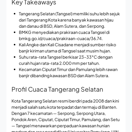
Key Takeaways
Tangerang Selatan (Tangsel) memiliki suhu lebih sejuk
dari Tangerang Kota karena banyak kawasan hijau
dan danau di BSD, Alam Sutera, dan Serpong.
BMKG menyediakan prakiraan cuaca Tangsel di
bmkg.go.id/cuaca/prakiraan-cuaca/36.74.
Kali Angke dan Kali Cisadane menjadi sumber risiko
banjir kiriman utama di Tangsel saat musim hujan.
Suhu rata-rata Tangsel berkisar 23–33°C dengan
curah hujan rata-rata 2.000 mm per tahun.
Kecamatan Ciputat Timur dan Pamulang lebih rawan
banjir dibanding kawasan BSD dan Alam Sutera.
Profil Cuaca Tangerang Selatan
Kota Tangerang Selatan resmi berdiri pada 2008 dan kini
menjadi salah satu kota terpadat dan termaju di Banten.
Dengan 7 kecamatan — Serpong, Serpong Utara,
Pondok Aren, Ciputat, Ciputat Timur, Pamulang, dan Setu
— Tangsel menawarkan perpaduan kawasan hunian
modern dan area pendidikan (Universitas Pamulang, UIN