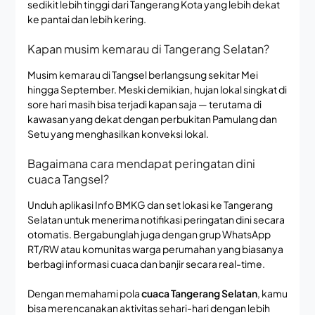
sedikit lebih tinggi dari Tangerang Kota yang lebih dekat
ke pantai dan lebih kering.
Kapan musim kemarau di Tangerang Selatan?
Musim kemarau di Tangsel berlangsung sekitar Mei
hingga September. Meski demikian, hujan lokal singkat di
sore hari masih bisa terjadi kapan saja — terutama di
kawasan yang dekat dengan perbukitan Pamulang dan
Setu yang menghasilkan konveksi lokal.
Bagaimana cara mendapat peringatan dini
cuaca Tangsel?
Unduh aplikasi Info BMKG dan set lokasi ke Tangerang
Selatan untuk menerima notifikasi peringatan dini secara
otomatis. Bergabunglah juga dengan grup WhatsApp
RT/RW atau komunitas warga perumahan yang biasanya
berbagi informasi cuaca dan banjir secara real-time.
Dengan memahami pola
cuaca Tangerang Selatan
, kamu
bisa merencanakan aktivitas sehari-hari dengan lebih