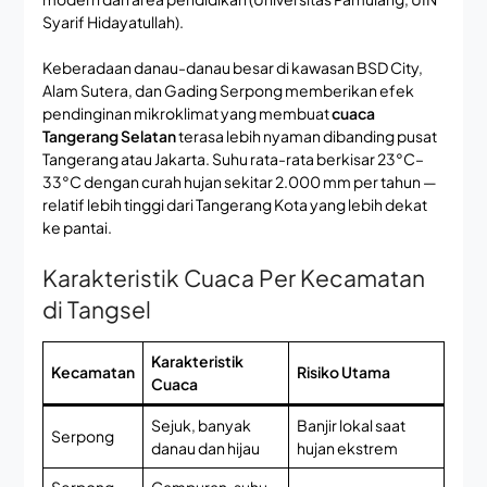
Syarif Hidayatullah).
Keberadaan danau-danau besar di kawasan BSD City,
Alam Sutera, dan Gading Serpong memberikan efek
pendinginan mikroklimat yang membuat
cuaca
Tangerang Selatan
terasa lebih nyaman dibanding pusat
Tangerang atau Jakarta. Suhu rata-rata berkisar 23°C–
33°C dengan curah hujan sekitar 2.000 mm per tahun —
relatif lebih tinggi dari Tangerang Kota yang lebih dekat
ke pantai.
Karakteristik Cuaca Per Kecamatan
di Tangsel
Karakteristik
Kecamatan
Risiko Utama
Cuaca
Sejuk, banyak
Banjir lokal saat
Serpong
danau dan hijau
hujan ekstrem
Serpong
Campuran, suhu