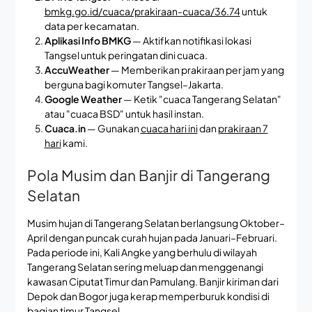
bmkg.go.id/cuaca/prakiraan-cuaca/36.74
untuk
data per kecamatan.
Aplikasi Info BMKG
— Aktifkan notifikasi lokasi
Tangsel untuk peringatan dini cuaca.
AccuWeather
— Memberikan prakiraan per jam yang
berguna bagi komuter Tangsel–Jakarta.
Google Weather
— Ketik "cuaca Tangerang Selatan"
atau "cuaca BSD" untuk hasil instan.
Cuaca.in
— Gunakan
cuaca hari ini
dan
prakiraan 7
hari
kami.
Pola Musim dan Banjir di Tangerang
Selatan
Musim hujan di Tangerang Selatan berlangsung Oktober–
April dengan puncak curah hujan pada Januari–Februari.
Pada periode ini, Kali Angke yang berhulu di wilayah
Tangerang Selatan sering meluap dan menggenangi
kawasan Ciputat Timur dan Pamulang. Banjir kiriman dari
Depok dan Bogor juga kerap memperburuk kondisi di
bagian timur Tangsel.