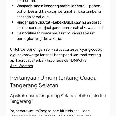
lokal cerah.
Waspadai angin kencang saat hujan sore
— pohon-
pohon besar di kawasan perumahan bisa tumbang
saat ada badai lokal.
Hindari jalan Ciputat–Lebak Bulus
saat hujan deras
karena sering terjadi genangan parah di kawasan ini.
Cek prakiraan cuaca
melalui
tool kami
sebelum
berangkat kerja ke Jakarta.
Untuk perbandingan aplikasi cuaca terbaik yang cocok
digunakan warga Tangsel, baca panduan kami tentang
aplikasi cuaca terbaik Indonesia
dan
BMKG vs
AccuWeather
.
Pertanyaan Umum tentang Cuaca
Tangerang Selatan
Apakah cuaca Tangerang Selatan lebih sejuk dari
Tangerang?
Ya, secara umum Tangsel sedikit lebih sejuk dari
Tangerang Kota. Kawasan BSD, Alam Sutera, dan