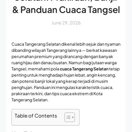
& Panduan Cuaca Tangsel
June 29, 2026
Cuaca Tangerang Selatan dikenal lebih sejuk dan nyaman
dibanding wilayah Tangerang lainnya — berkat kawasan
perumahan premium yang dirancang dengan banyak
ruang hijau dan danau buatan. Namun bagi jutaan warga
Tangsel, memahami pola
cuaca Tangerang Selatan
tetap
penting untuk menghadapi hujan lebat, angin kencang,
dan potensi banjir lokal yang kerap terjadi di musim
penghujan. Panduan ini mengulas karakteristik cuaca,
prakiraan terkini, dan tips cuaca ekstrem di Kota
Tangerang Selatan.
Table of Contents