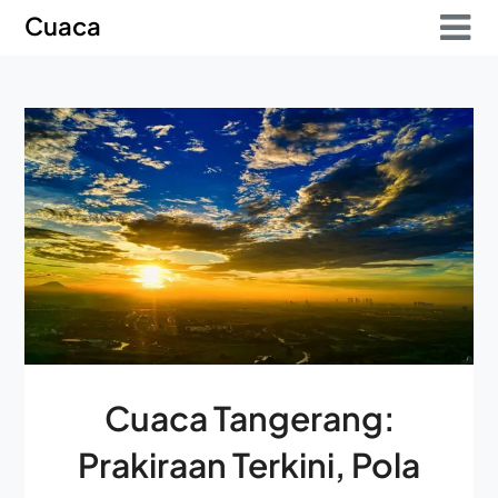
Skip
Skip
Cuaca
to
to
content
content
Cuaca Tangerang:
Prakiraan Terkini, Pola