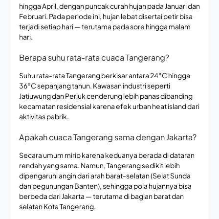
hingga April, dengan puncak curah hujan pada Januari dan
Februari. Pada periode ini, hujan lebat disertai petir bisa
terjadi setiap hari — terutama pada sore hingga malam
hari.
Berapa suhu rata-rata cuaca Tangerang?
Suhu rata-rata Tangerang berkisar antara 24°C hingga
36°C sepanjang tahun. Kawasan industri seperti
Jatiuwung dan Periuk cenderung lebih panas dibanding
kecamatan residensial karena efek urban heat island dari
aktivitas pabrik.
Apakah cuaca Tangerang sama dengan Jakarta?
Secara umum mirip karena keduanya berada di dataran
rendah yang sama. Namun, Tangerang sedikit lebih
dipengaruhi angin dari arah barat-selatan (Selat Sunda
dan pegunungan Banten), sehingga pola hujannya bisa
berbeda dari Jakarta — terutama di bagian barat dan
selatan Kota Tangerang.