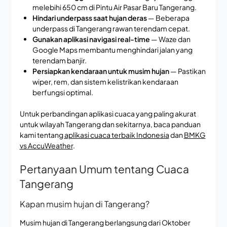
melebihi 650 cm di Pintu Air Pasar Baru Tangerang.
Hindari underpass saat hujan deras
— Beberapa
underpass di Tangerang rawan terendam cepat.
Gunakan aplikasi navigasi real-time
— Waze dan
Google Maps membantu menghindari jalan yang
terendam banjir.
Persiapkan kendaraan untuk musim hujan
— Pastikan
wiper, rem, dan sistem kelistrikan kendaraan
berfungsi optimal.
Untuk perbandingan aplikasi cuaca yang paling akurat
untuk wilayah Tangerang dan sekitarnya, baca panduan
kami tentang
aplikasi cuaca terbaik Indonesia
dan
BMKG
vs AccuWeather
.
Pertanyaan Umum tentang Cuaca
Tangerang
Kapan musim hujan di Tangerang?
Musim hujan di Tangerang berlangsung dari Oktober