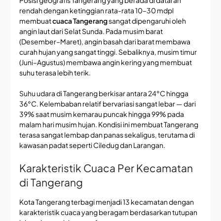
rendah dengan ketinggian rata-rata 10–30 mdpl
membuat
cuaca Tangerang
sangat dipengaruhi oleh
angin laut dari Selat Sunda. Pada musim barat
(Desember–Maret), angin basah dari barat membawa
curah hujan yang sangat tinggi. Sebaliknya, musim timur
(Juni–Agustus) membawa angin kering yang membuat
suhu terasa lebih terik.
Suhu udara di Tangerang berkisar antara 24°C hingga
36°C. Kelembaban relatif bervariasi sangat lebar — dari
39% saat musim kemarau puncak hingga 99% pada
malam hari musim hujan. Kondisi ini membuat Tangerang
terasa sangat lembap dan panas sekaligus, terutama di
kawasan padat seperti Ciledug dan Larangan.
Karakteristik Cuaca Per Kecamatan
di Tangerang
Kota Tangerang terbagi menjadi 13 kecamatan dengan
karakteristik cuaca yang beragam berdasarkan tutupan