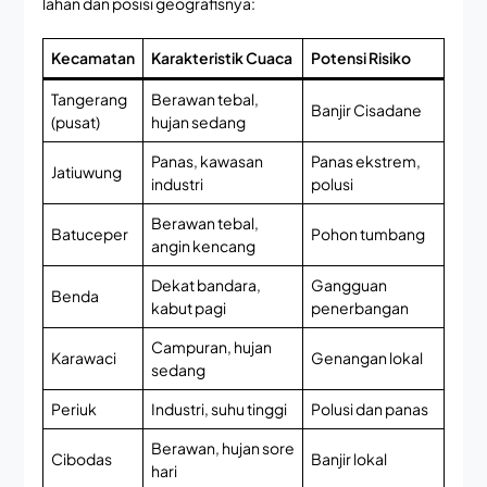
lahan dan posisi geografisnya:
Kecamatan
Karakteristik Cuaca
Potensi Risiko
Tangerang
Berawan tebal,
Banjir Cisadane
(pusat)
hujan sedang
Panas, kawasan
Panas ekstrem,
Jatiuwung
industri
polusi
Berawan tebal,
Batuceper
Pohon tumbang
angin kencang
Dekat bandara,
Gangguan
Benda
kabut pagi
penerbangan
Campuran, hujan
Karawaci
Genangan lokal
sedang
Periuk
Industri, suhu tinggi
Polusi dan panas
Berawan, hujan sore
Cibodas
Banjir lokal
hari