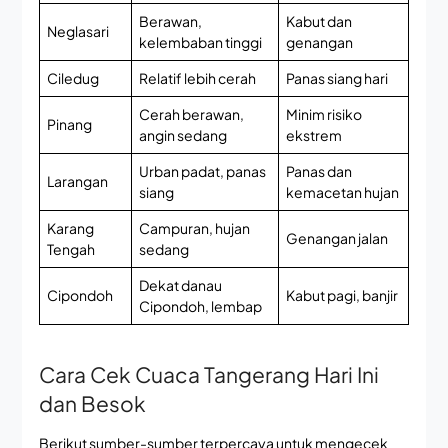
Berawan,
Kabut dan
Neglasari
kelembaban tinggi
genangan
Ciledug
Relatif lebih cerah
Panas siang hari
Cerah berawan,
Minim risiko
Pinang
angin sedang
ekstrem
Urban padat, panas
Panas dan
Larangan
siang
kemacetan hujan
Karang
Campuran, hujan
Genangan jalan
Tengah
sedang
Dekat danau
Cipondoh
Kabut pagi, banjir
Cipondoh, lembap
Cara Cek Cuaca Tangerang Hari Ini
dan Besok
Berikut sumber-sumber terpercaya untuk mengecek