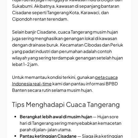
Sukabumi. Akibatnya, kawasan di sepanjang bantaran
Cisadane seperti Tangerang Kota, Karawaci, dan
Cipondoh rentan terendam.
Selain banjir Cisadane, cuaca Tangerang musim hujan
juga sering menghasilkan genangan lokal di kawasan
dengan drainase buruk. Kecamatan Cibodas dan Periuk
yang padat industri dan perumahan adalah contoh
wilayah yang sering terdampak genangan setelah hujan
lebat 1–2 jam.
Untuk memantau kondisi terkini, gunakan
peta cuaca
Indonesia real-time
kami dan pantau informasi BPBD
Banten secara rutin selama musim hujan.
Tips Menghadapi Cuaca Tangerang
Berangkat lebih awal di musim hujan
— Hujan sore
hari di Tangerang sering menyebabkan kemacetan
parah di jalan-jalan utama.
Pantau ketinggian Cisadane
— Siaga jika ketinggian