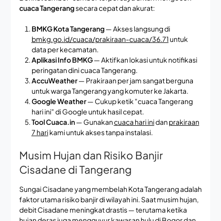
cuaca Tangerang
secara cepat dan akurat:
BMKG Kota Tangerang
— Akses langsung di
bmkg.go.id/cuaca/prakiraan-cuaca/36.71
untuk
data per kecamatan.
Aplikasi Info BMKG
— Aktifkan lokasi untuk notifikasi
peringatan dini cuaca Tangerang.
AccuWeather
— Prakiraan per jam sangat berguna
untuk warga Tangerang yang komuter ke Jakarta.
Google Weather
— Cukup ketik "cuaca Tangerang
hari ini" di Google untuk hasil cepat.
Tool Cuaca.in
— Gunakan
cuaca hari ini
dan
prakiraan
7 hari
kami untuk akses tanpa instalasi.
Musim Hujan dan Risiko Banjir
Cisadane di Tangerang
Sungai Cisadane yang membelah Kota Tangerang adalah
faktor utama risiko banjir di wilayah ini. Saat musim hujan,
debit Cisadane meningkat drastis — terutama ketika
hujan deras juga mengguyur kawasan hulu di Bogor dan