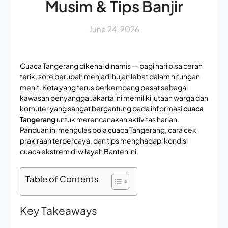
Musim & Tips Banjir
June 24, 2026
Cuaca Tangerang dikenal dinamis — pagi hari bisa cerah
terik, sore berubah menjadi hujan lebat dalam hitungan
menit. Kota yang terus berkembang pesat sebagai
kawasan penyangga Jakarta ini memiliki jutaan warga dan
komuter yang sangat bergantung pada informasi
cuaca
Tangerang
untuk merencanakan aktivitas harian.
Panduan ini mengulas pola cuaca Tangerang, cara cek
prakiraan terpercaya, dan tips menghadapi kondisi
cuaca ekstrem di wilayah Banten ini.
Table of Contents
Key Takeaways