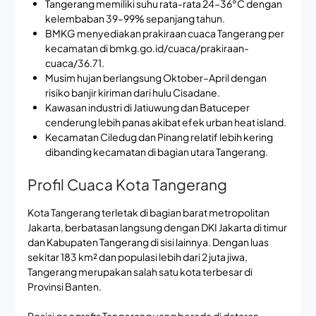
Tangerang memiliki suhu rata-rata 24–36°C dengan
kelembaban 39–99% sepanjang tahun.
BMKG menyediakan prakiraan cuaca Tangerang per
kecamatan di bmkg.go.id/cuaca/prakiraan-
cuaca/36.71.
Musim hujan berlangsung Oktober–April dengan
risiko banjir kiriman dari hulu Cisadane.
Kawasan industri di Jatiuwung dan Batuceper
cenderung lebih panas akibat efek urban heat island.
Kecamatan Ciledug dan Pinang relatif lebih kering
dibanding kecamatan di bagian utara Tangerang.
Profil Cuaca Kota Tangerang
Kota Tangerang terletak di bagian barat metropolitan
Jakarta, berbatasan langsung dengan DKI Jakarta di timur
dan Kabupaten Tangerang di sisi lainnya. Dengan luas
sekitar 183 km² dan populasi lebih dari 2 juta jiwa,
Tangerang merupakan salah satu kota terbesar di
Provinsi Banten.
Posisi geografis Tangerang yang berada di dataran