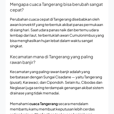
Mengapa cuaca Tangerang bisa berubah sangat
cepat?
Perubahan cuaca cepat di Tangerang disebabkan oleh
awan konvektif yang terbentuk akibat panas permukaan
di siang hari. Saat udara panas naik dan bertemu udara
lembap dari laut, terbentuklah awan Cumulonimbus yang
bisa menghasilkan hujan lebat dalam waktu sangat
singkat.
Kecamatan mana di Tangerang yang paling
rawan banjir?
Kecamatan yang paling rawan banjir adalah yang
berbatasan dengan Sungai Cisadane — yaitu Tangerang
(pusat), Karawaci, dan Cipondoh. Selain itu, Cibodas dan
Neglasari juga sering terdampak genangan akibat sistem
drainase yang tidak memadai.
Memahami
cuaca Tangerang
secara mendalam
membantu kamu membuat keputusan lebih cerdas