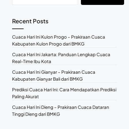
Recent Posts
Cuaca Hari Ini Kulon Progo – Prakiraan Cuaca
Kabupaten Kulon Progo dari BMKG
Cuaca Hari Ini Jakarta: Panduan Lengkap Cuaca
Real-Time Ibu Kota
Cuaca Hari Ini Gianyar – Prakiraan Cuaca
Kabupaten Gianyar Bali dari BMKG
Prediksi Cuaca Hari Ini: Cara Mendapatkan Prediksi
Paling Akurat
Cuaca Hari Ini Dieng – Prakiraan Cuaca Dataran
Tinggi Dieng dari BMKG