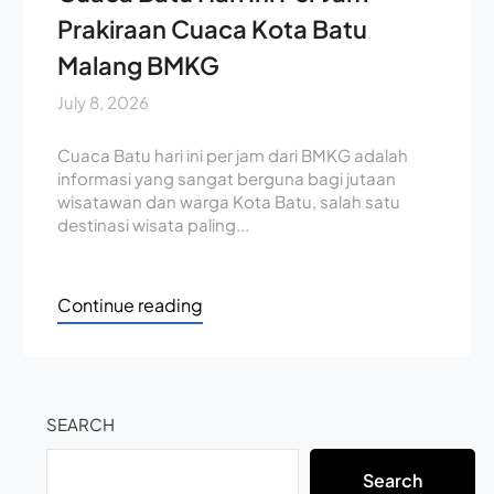
Prakiraan Cuaca Kota Batu
Malang BMKG
July 8, 2026
Cuaca Batu hari ini per jam dari BMKG adalah
informasi yang sangat berguna bagi jutaan
wisatawan dan warga Kota Batu, salah satu
destinasi wisata paling...
Continue reading
SEARCH
Search