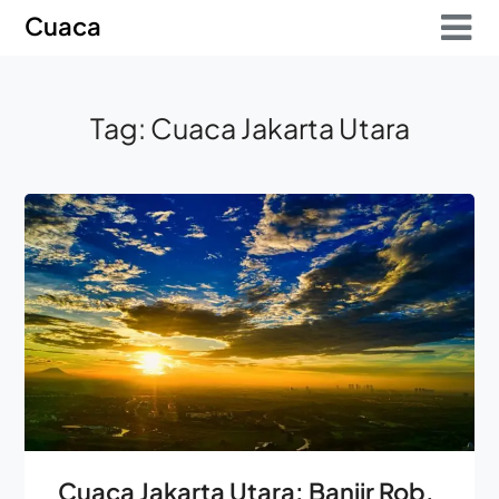
Skip
Skip
Cuaca
to
to
content
content
Tag:
Cuaca Jakarta Utara
Cuaca Jakarta Utara: Banjir Rob,