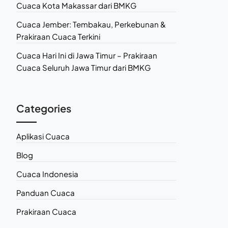
Cuaca Kota Makassar dari BMKG
Cuaca Jember: Tembakau, Perkebunan &
Prakiraan Cuaca Terkini
Cuaca Hari Ini di Jawa Timur – Prakiraan
Cuaca Seluruh Jawa Timur dari BMKG
Categories
Aplikasi Cuaca
Blog
Cuaca Indonesia
Panduan Cuaca
Prakiraan Cuaca