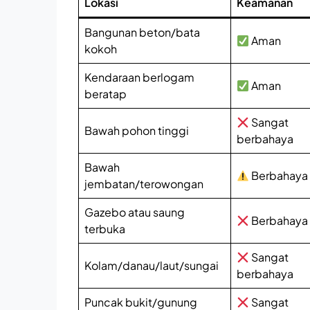
Lokasi
Keamanan
Bangunan beton/bata
Aman
kokoh
Kendaraan berlogam
Aman
beratap
Sangat
Bawah pohon tinggi
berbahaya
Bawah
Berbahaya
jembatan/terowongan
Gazebo atau saung
Berbahaya
terbuka
Sangat
Kolam/danau/laut/sungai
berbahaya
Puncak bukit/gunung
Sangat