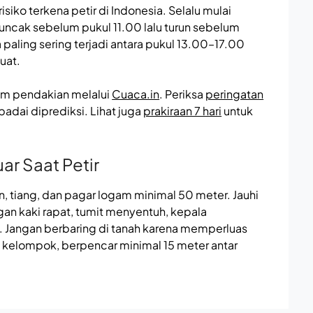
iko terkena petir di Indonesia. Selalu mulai
ncak sebelum pukul 11.00 lalu turun sebelum
 paling sering terjadi antara pukul 13.00–17.00
uat.
lum pendakian melalui
Cuaca.in
. Periksa
peringatan
adai diprediksi. Lihat juga
prakiraan 7 hari
untuk
.
uar Saat Petir
n, tiang, dan pagar logam minimal 50 meter. Jauhi
gan kaki rapat, tumit menyentuh, kepala
n. Jangan berbaring di tanah karena memperluas
 kelompok, berpencar minimal 15 meter antar