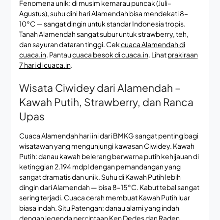
Fenomena unik: di musim kemarau puncak (Juli–
Agustus), suhu dini hari Alamendah bisa mendekati 8–
10°C — sangat dingin untuk standar Indonesia tropis.
Tanah Alamendah sangat subur untuk strawberry, teh,
dan sayuran dataran tinggi. Cek
cuaca Alamendah di
cuaca.in
. Pantau
cuaca besok di cuaca.in
. Lihat
prakiraan
7 hari di cuaca.in
.
Wisata Ciwidey dari Alamendah –
Kawah Putih, Strawberry, dan Ranca
Upas
Cuaca Alamendah hari ini dari BMKG sangat penting bagi
wisatawan yang mengunjungi kawasan Ciwidey. Kawah
Putih: danau kawah belerang berwarna putih kehijauan di
ketinggian 2.194 mdpl dengan pemandangan yang
sangat dramatis dan unik. Suhu di Kawah Putih lebih
dingin dari Alamendah — bisa 8–15°C. Kabut tebal sangat
sering terjadi. Cuaca cerah membuat Kawah Putih luar
biasa indah. Situ Patengan: danau alami yang indah
dengan legenda percintaan Ken Dedes dan Raden