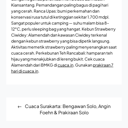
Kiansantang. Pemandangan paling bagus di pagi hari
yang cerah. Ranca Upas: bumi perkemahan dan
konservasi rusa tutul di ketinggian sekitar 1.700 mdpl.
Sangat populer untuk camping — suhu malam bisa 8–
12°C, perlu sleeping bag yang hangat. Kebun Strawberry
Ciwidey: Alamendah dan kawasan Ciwidey terkenal
dengan kebun strawberry yang bisa dipetik langsung.
Aktivitas memetik strawberry paling menyenangkan saat
cuaca cerah. Perkebunan Teh Rancabali: hamparan teh
hijau yang menakjubkan di lereng bukit. Cek cuaca
Alamendah dari BMKG di
cuaca.in
. Gunakan
prakiraan 7
hari di cuaca.in
.
Post
Cuaca Surakarta: Bengawan Solo, Angin
navigation
Foehn & Prakiraan Solo