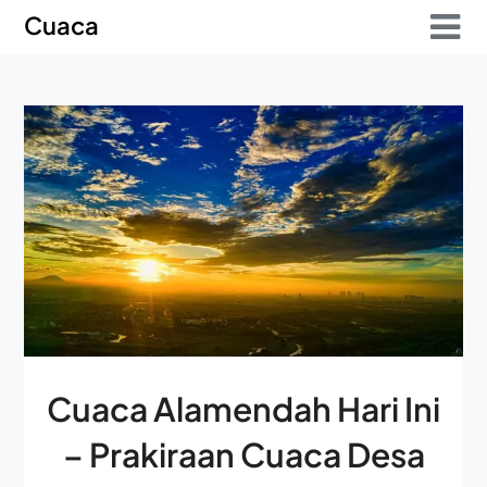
Skip
Skip
Cuaca
to
to
content
content
Cuaca Alamendah Hari Ini
– Prakiraan Cuaca Desa