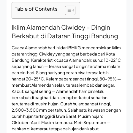
Table of Contents
Iklim Alamendah Ciwidey – Dingin
Berkabut di Dataran Tinggi Bandung
Cuaca Alamendah hari ini dari BMKG mencerminkan iklim
dataran tinggi Ciwidey yang sangat berbeda dari Kota
Bandung. Karakteristik cuaca Alamendah: suhu: 10–22°C
sepanjang tahun — terasa sangat dingin terutama malam
dan dini hari. Siang hari yang cerah bisa terasa lebih
hangat 20–25°C. Kelembaban: sangat tinggi, 80–95% —
membuat Alamendah selalu terasa lembab dan segar.
Kabut: sangat sering — Alamendah hampir selalu
berkabut di pagi hari dan sering berkabut seharian
terutama di musim hujan. Curah hujan: sangat tinggi,
2.500–3.500 mm per tahun. Salah satu kawasan dengan
curah hujan tertinggi di Jawa Barat. Musim hujan:
Oktober–April. Musim kemarau: Mei–September —
bahkan di kemarau tetap ada hujan dan kabut.