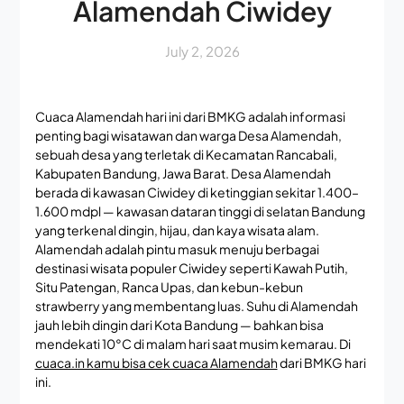
Alamendah Ciwidey
July 2, 2026
Cuaca Alamendah hari ini dari BMKG adalah informasi
penting bagi wisatawan dan warga Desa Alamendah,
sebuah desa yang terletak di Kecamatan Rancabali,
Kabupaten Bandung, Jawa Barat. Desa Alamendah
berada di kawasan Ciwidey di ketinggian sekitar 1.400–
1.600 mdpl — kawasan dataran tinggi di selatan Bandung
yang terkenal dingin, hijau, dan kaya wisata alam.
Alamendah adalah pintu masuk menuju berbagai
destinasi wisata populer Ciwidey seperti Kawah Putih,
Situ Patengan, Ranca Upas, dan kebun-kebun
strawberry yang membentang luas. Suhu di Alamendah
jauh lebih dingin dari Kota Bandung — bahkan bisa
mendekati 10°C di malam hari saat musim kemarau. Di
cuaca.in kamu bisa cek cuaca Alamendah
dari BMKG hari
ini.