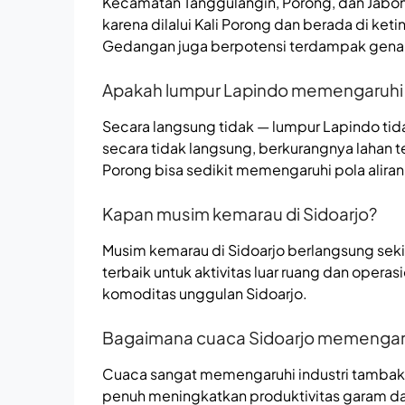
Kecamatan Tanggulangin, Porong, dan Jabon 
karena dilalui Kali Porong dan berada di ket
Gedangan juga berpotensi terdampak genang
Apakah lumpur Lapindo memengaruhi c
Secara langsung tidak — lumpur Lapindo ti
secara tidak langsung, berkurangnya lahan 
Porong bisa sedikit memengaruhi pola aliran a
Kapan musim kemarau di Sidoarjo?
Musim kemarau di Sidoarjo berlangsung seki
terbaik untuk aktivitas luar ruang dan oper
komoditas unggulan Sidoarjo.
Bagaimana cuaca Sidoarjo memengaru
Cuaca sangat memengaruhi industri tambak 
penuh meningkatkan produktivitas garam da