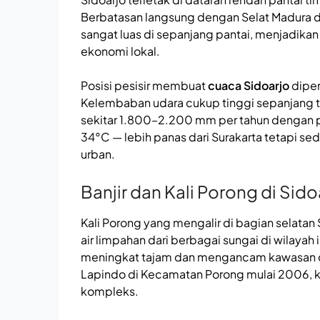
Berbatasan langsung dengan Selat Madura di
sangat luas di sepanjang pantai, menjadikan
ekonomi lokal.
Posisi pesisir membuat
cuaca Sidoarjo
dipen
Kelembaban udara cukup tinggi sepanjang ta
sekitar 1.800–2.200 mm per tahun dengan p
34°C — lebih panas dari Surakarta tetapi sedi
urban.
Banjir dan Kali Porong di Sido
Kali Porong yang mengalir di bagian selatan
air limpahan dari berbagai sungai di wilayah 
meningkat tajam dan mengancam kawasan di 
Lapindo di Kecamatan Porong mulai 2006, kon
kompleks.