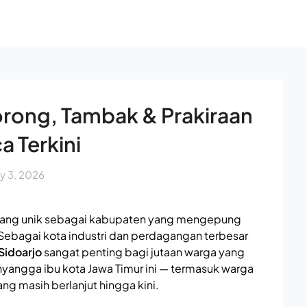
Porong, Tambak & Prakiraan
a Terkini
ly 3, 2026
a yang unik sebagai kabupaten yang mengepung
. Sebagai kota industri dan perdagangan terbesar
Sidoarjo
sangat penting bagi jutaan warga yang
nyangga ibu kota Jawa Timur ini — termasuk warga
g masih berlanjut hingga kini.