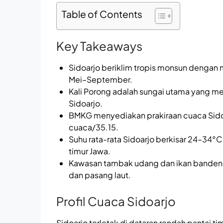
Table of Contents
Key Takeaways
Sidoarjo beriklim tropis monsun dengan
Mei–September.
Kali Porong adalah sungai utama yang me
Sidoarjo.
BMKG menyediakan prakiraan cuaca Sido
cuaca/35.15.
Suhu rata-rata Sidoarjo berkisar 24–34°C
timur Jawa.
Kawasan tambak udang dan ikan bandeng
dan pasang laut.
Profil Cuaca Sidoarjo
Sidoarjo terletak di dataran rendah pantai t