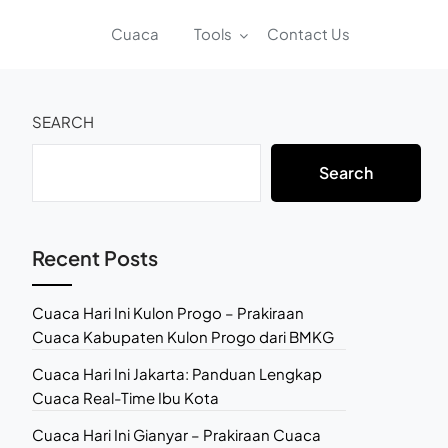
Cuaca
Tools
Contact Us
SEARCH
Search
Recent Posts
Cuaca Hari Ini Kulon Progo – Prakiraan
Cuaca Kabupaten Kulon Progo dari BMKG
Cuaca Hari Ini Jakarta: Panduan Lengkap
Cuaca Real-Time Ibu Kota
Cuaca Hari Ini Gianyar – Prakiraan Cuaca