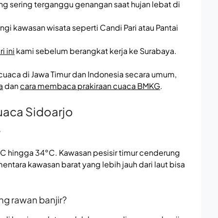
g sering terganggu genangan saat hujan lebat di
gi kawasan wisata seperti Candi Pari atau Pantai
i ini
kami sebelum berangkat kerja ke Surabaya.
cuaca di Jawa Timur dan Indonesia secara umum,
a
dan
cara membaca prakiraan cuaca BMKG
.
aca Sidoarjo
?
24°C hingga 34°C. Kawasan pesisir timur cenderung
ntara kawasan barat yang lebih jauh dari laut bisa
ng rawan banjir?