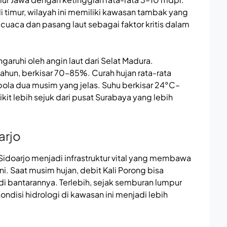
 timur, wilayah ini memiliki kawasan tambak yang
 cuaca dan pasang laut sebagai faktor kritis dalam
garuhi oleh angin laut dari Selat Madura.
hun, berkisar 70–85%. Curah hujan rata-rata
ola dua musim yang jelas. Suhu berkisar 24°C–
kit lebih sejuk dari pusat Surabaya yang lebih
arjo
 Sidoarjo menjadi infrastruktur vital yang membawa
ini. Saat musim hujan, debit Kali Porong bisa
bantarannya. Terlebih, sejak semburan lumpur
disi hidrologi di kawasan ini menjadi lebih