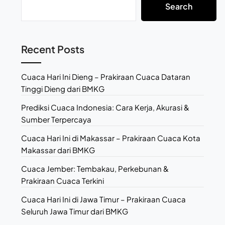
Search
Recent Posts
Cuaca Hari Ini Dieng – Prakiraan Cuaca Dataran
Tinggi Dieng dari BMKG
Prediksi Cuaca Indonesia: Cara Kerja, Akurasi &
Sumber Terpercaya
Cuaca Hari Ini di Makassar – Prakiraan Cuaca Kota
Makassar dari BMKG
Cuaca Jember: Tembakau, Perkebunan &
Prakiraan Cuaca Terkini
Cuaca Hari Ini di Jawa Timur – Prakiraan Cuaca
Seluruh Jawa Timur dari BMKG