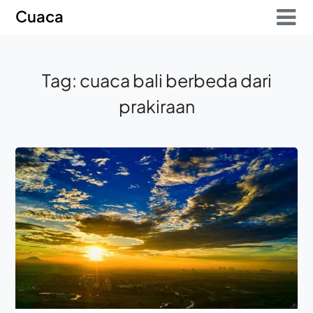
Skip
Skip
Cuaca
to
to
content
content
Tag:
cuaca bali berbeda dari
prakiraan